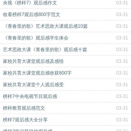
央视《榜样7》观后感作文
03-31
收看榜样7观后感800字范文
03-31
《青春里的歌》艺术思政大课观后感10篇
03-31
《青春里的歌》观后感学生体会
03-31
艺术思政大课《青春里的歌》观后感十篇
03-31
家校共育大课堂观后感及感悟
03-31
家校共育大课堂观后感收获800字
03-31
家校共育大课堂个人观后感受
03-31
榜样7中央电视节目观后感
03-31
榜样教育观后感范文
03-31
榜样7观后感大全分享
03-31