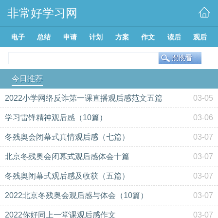
非常好学习网
电子
总结
申请
计划
方案
作文
读后
观后
今日推荐
2022小学网络反诈第一课直播观后感范文五篇
03-05
学习雷锋精神观后感（10篇）
03-06
冬残奥会闭幕式真情观后感（七篇）
03-07
北京冬残奥会闭幕式观后感体会十篇
03-07
冬残奥闭幕式观后感及收获（五篇）
03-07
2022北京冬残奥会观后感与体会（10篇）
03-07
2022你好同上一堂课观后感作文
03-07