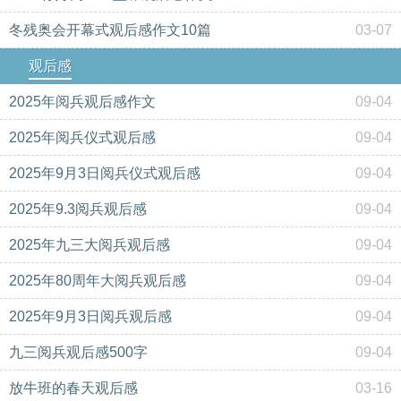
冬残奥会开幕式观后感作文10篇
03-07
观后感
2025年阅兵观后感作文
09-04
2025年阅兵仪式观后感
09-04
2025年9月3日阅兵仪式观后感
09-04
2025年9.3阅兵观后感
09-04
2025年九三大阅兵观后感
09-04
2025年80周年大阅兵观后感
09-04
2025年9月3日阅兵观后感
09-04
九三阅兵观后感500字
09-04
放牛班的春天观后感
03-16