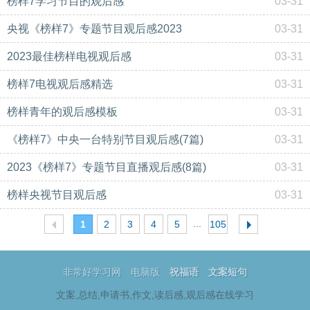
榜样7学习节目的观后感
03-31
央视《榜样7》专题节目观后感2023
03-31
2023最佳榜样电视观后感
03-31
榜样7电视观后感精选
03-31
榜样青年的观后感模板
03-31
《榜样7》中央一台特别节目观后感(7篇)
03-31
2023《榜样7》专题节目直播观后感(8篇)
03-31
榜样央视节目观后感
03-31
...
1
2
3
4
5
105
非常好学习网
电脑版
祝福语
文案短句
文案,总结,申请书,作文,读后感,观后感在线学习