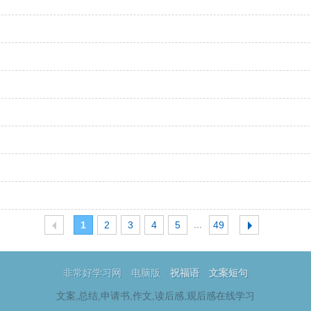
...
1
2
3
4
5
49
非常好学习网
电脑版
祝福语
文案短句
文案,总结,申请书,作文,读后感,观后感在线学习