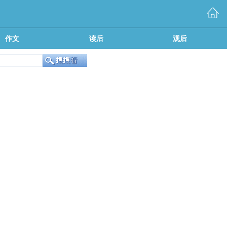
作文
读后
观后