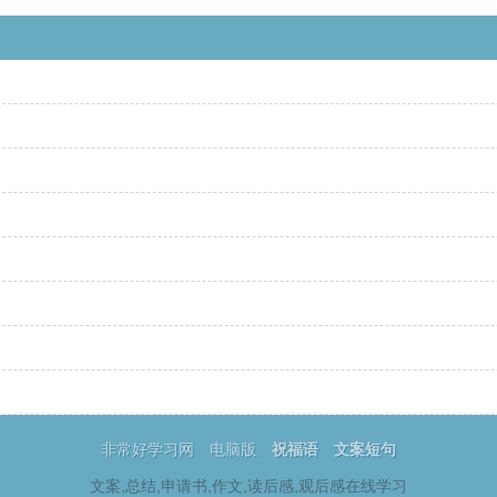
非常好学习网
电脑版
祝福语
文案短句
文案,总结,申请书,作文,读后感,观后感在线学习