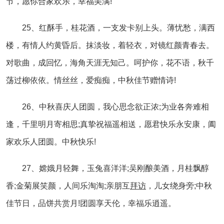
节，愿你合家欢乐，幸福美满!
25、红酥手，桂花酒，一支发卡别上头。薄忧愁，满西
楼，有情人约黄昏后。抹淡妆，着轻衣，对镜红颜青春去。
对歌曲，成回忆，海角天涯无知己。呵护你，花不语，秋千
荡过柳依依。情丝丝，爱痴痴，中秋佳节赠情诗!
26、中秋喜庆人团圆，我心思念欲正浓;为业各奔难相
逢，千里明月寄相思;真挚祝福遥相送，愿君快乐永安康，阖
家欢乐人团圆。中秋快乐!
27、嫦娥月轻舞，玉兔喜洋洋;吴刚酿美酒，月桂飘醇
香;金菊展笑颜，人间乐淘淘;亲朋互
拜访
，儿女绕身旁;中秋
佳节日，品饼共赏月!团圆享天伦，幸福乐逍遥。