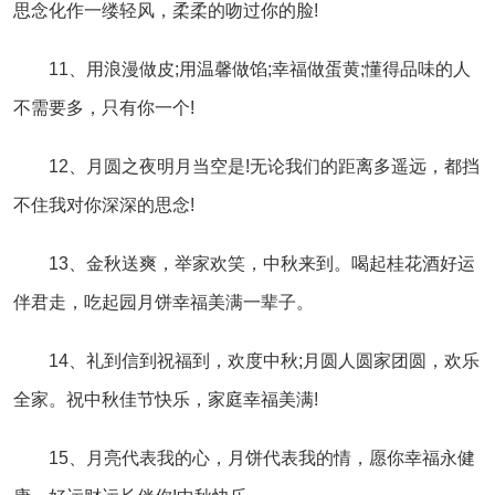
思念化作一缕轻风，柔柔的吻过你的脸!
11、用浪漫做皮;用温馨做馅;幸福做蛋黄;懂得品味的人
不需要多，只有你一个!
12、月圆之夜明月当空是!无论我们的距离多遥远，都挡
不住我对你深深的思念!
13、金秋送爽，举家欢笑，中秋来到。喝起桂花酒好运
伴君走，吃起园月饼幸福美满一辈子。
14、礼到信到祝福到，欢度中秋;月圆人圆家团圆，欢乐
全家。祝中秋佳节快乐，家庭幸福美满!
15、月亮代表我的心，月饼代表我的情，愿你幸福永健