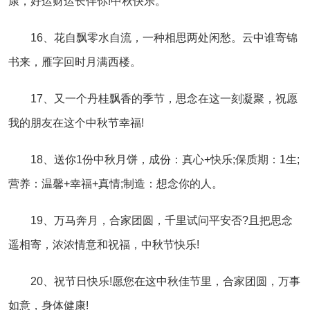
康，好运财运长伴你!中秋快乐。
16、花自飘零水自流，一种相思两处闲愁。云中谁寄锦
书来，雁字回时月满西楼。
17、又一个丹桂飘香的季节，思念在这一刻凝聚，祝愿
我的朋友在这个中秋节幸福!
18、送你1份中秋月饼，成份：真心+快乐;保质期：1生;
营养：温馨+幸福+真情;制造：想念你的人。
19、万马奔月，合家团圆，千里试问平安否?且把思念
遥相寄，浓浓情意和祝福，中秋节快乐!
20、祝节日快乐!愿您在这中秋佳节里，合家团圆，万事
如意，身体健康!