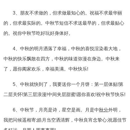
3、朋友不求做的，但求做最知心的。祝福不求最华丽
的，但求最实际的。中秋节短信不求送最早的，但求最贴心
的。祝你中秋节吃好玩好身体好。
4、中秋的明月洒落了幸福，中秋的喜悦渲染着大地，
中秋的快乐飘散在四方，中秋的味道弥漫在身边。中秋来
了，愿你阖家欢乐，幸福美满。中秋快乐!
5、中秋就快到了，我要送你一个月饼：第一层体贴!第
二层关怀!第三层浪漫!中间夹层甜蜜!愿你喜欢!祝中秋节快乐!
6、中秋节，月亮是诗，星空是画。月是中
秋分
外明，
我把问候遥相寄;皓月当空洒清辉，中秋良宵念挚心;祝愿佳节