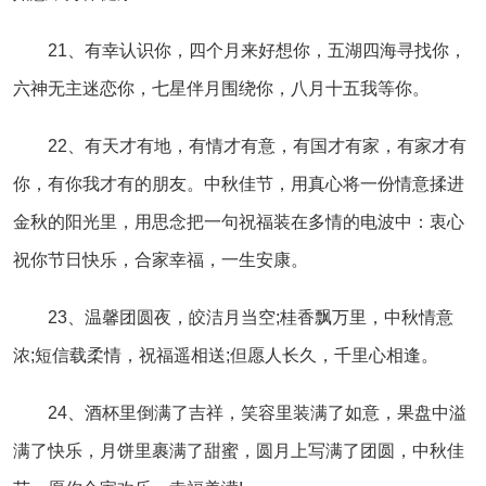
21、有幸认识你，四个月来好想你，五湖四海寻找你，
六神无主迷恋你，七星伴月围绕你，八月十五我等你。
22、有天才有地，有情才有意，有国才有家，有家才有
你，有你我才有的朋友。中秋佳节，用真心将一份情意揉进
金秋的阳光里，用思念把一句祝福装在多情的电波中：衷心
祝你节日快乐，合家幸福，一生安康。
23、温馨团圆夜，皎洁月当空;桂香飘万里，中秋情意
浓;短信载柔情，祝福遥相送;但愿人长久，千里心相逢。
24、酒杯里倒满了吉祥，笑容里装满了如意，果盘中溢
满了快乐，月饼里裹满了甜蜜，圆月上写满了团圆，中秋佳