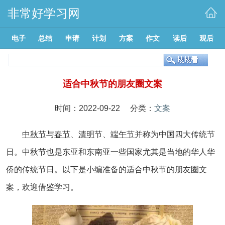
非常好学习网
电子
总结
申请
计划
方案
作文
读后
观后
适合中秋节的朋友圈文案
时间：2022-09-22 分类：
文案
中秋节
与
春节
、
清明
节、
端午节
并称为中国四大传统节
日。中秋节也是东亚和东南亚一些国家尤其是当地的华人华
侨的传统节日。以下是小编准备的适合中秋节的朋友圈文
案，欢迎借鉴学习。