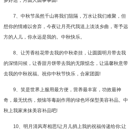
多好运，月圆人圆事事圆!
7、中秋节虽然千山将我们阻隔，万水让我们难聚，但
想你的情难以舍弃，今夜让月亮代我送上淡淡乡曲，寄予远
方的人儿，你永远是我的。中秋快乐。
8、让芳香桂花带去我的中秋牵挂，让圆圆明月带去我
的深情问候，让香甜月饼带去我的无限惦念，让温馨秋意带
去我的中秋祝福。祝你中秋节快乐，合家团圆!
9、笑是世界上服用最方便，营养最丰富，功效最神
奇，最无忧伤，烦恼等毒副作用的绿色环保型美容补品。中
秋上我家来抹美容补品吧!
10、明月清风寄相思!让月儿捎上我的祝福传递给你;让