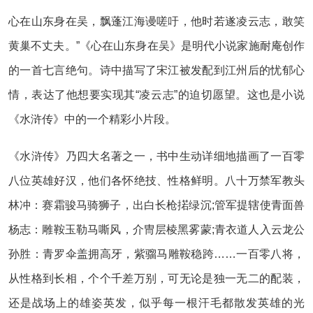
心在山东身在吴，飘蓬江海谩嗟吁，他时若遂凌云志，敢笑
黄巢不丈夫。”《心在山东身在吴》是明代小说家施耐庵创作
的一首七言绝句。诗中描写了宋江被发配到江州后的忧郁心
情，表达了他想要实现其“凌云志”的迫切愿望。这也是小说
《水浒传》中的一个精彩小片段。
《水浒传》乃四大名著之一，书中生动详细地描画了一百零
八位英雄好汉，他们各怀绝技、性格鲜明。八十万禁军教头
林冲：赛霜骏马骑狮子，出白长枪掿绿沉;管军提辖使青面兽
杨志：雕鞍玉勒马嘶风，介冑层棱黑雾蒙;青衣道人入云龙公
孙胜：青罗伞盖拥高牙，紫骝马雕鞍稳跨……一百零八将，
从性格到长相，个个千差万别，可无论是独一无二的配装，
还是战场上的雄姿英发，似乎每一根汗毛都散发英雄的光