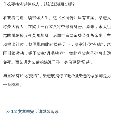
什么要接济过往犯人，结识江湖朋友呢?
看戏看门道，读书读人生。这《水浒传》里有答案。柴进人
称柴大官人，在梁山一百零八将中最有身份。原来，宋太祖
赵匡胤陈桥兵变黄袍加身，后周世宗皇帝柴荣众叛亲离，主
动提出让位，赵匡胤由此轻松得天下，柴家让位“有德”，赵
匡胤很激动，赐予柴家“丹书铁券”，凭此券柴家子孙可永远
免死。而柴进为柴荣的嫡派子孙，身份更是“显赫”。
与皇家有如此“交情”，柴进该消停了吧?但柴进的做派却是另
一番模样。
-->> 1/2 文章未完，请继续阅读