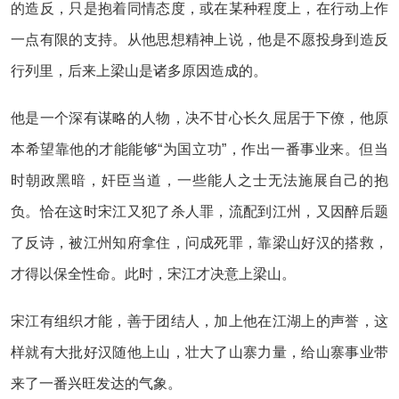
的造反，只是抱着同情态度，或在某种程度上，在行动上作
一点有限的支持。从他思想精神上说，他是不愿投身到造反
行列里，后来上梁山是诸多原因造成的。
他是一个深有谋略的人物，决不甘心长久屈居于下僚，他原
本希望靠他的才能能够“为国立功”，作出一番事业来。但当
时朝政黑暗，奸臣当道，一些能人之士无法施展自己的抱
负。恰在这时宋江又犯了杀人罪，流配到江州，又因醉后题
了反诗，被江州知府拿住，问成死罪，靠梁山好汉的搭救，
才得以保全性命。此时，宋江才决意上梁山。
宋江有组织才能，善于团结人，加上他在江湖上的声誉，这
样就有大批好汉随他上山，壮大了山寨力量，给山寨事业带
来了一番兴旺发达的气象。