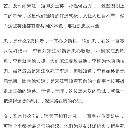
芒。及时雨宋江、矮脚虎王英、小温侯吕方……这些朗朗上
口的称号，尽显他们独特的好汉气概，又让人过目不忘。然
而这些英雄都有着共同的本色，那就是忠义两全。
忠，是什么?忠也者，一其心之谓也。说到忠，在这一百零
八位好汉中，李逵对宋江可谓是忠心耿耿。小到宋江想吃
鱼，李逵就为他去抓。大到宋江要攻城池，李逵为他两肋插
刀。虽然最后是宋江杀死了李逵，但我知道，李逵始终是无
怨无悔。因为他知道，是宋江带领着其余的一百零七位英雄
走上正确的道路。于情，于理，这位黑大汉的忠诚，就像一
把烧得滚烫的铁钳，深深烙在我的心里。
义，又是什么?义，谓天下和宜之礼。一百零八位英雄中，
可谓个个都是讲义气的好汉。他们为朋友赴汤蹈火，把生死