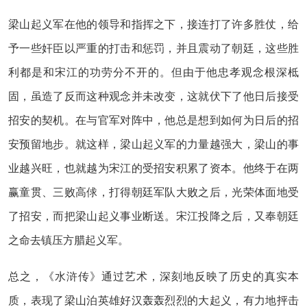
梁山起义军在他的领导和指挥之下，接连打了许多胜仗，给
予一些奸臣以严重的打击和惩罚，并且震动了朝廷，这些胜
利都是和宋江的功劳分不开的。但由于他忠孝观念根深柢
固，虽造了反而这种观念并未改变，这就伏下了他日后接受
招安的契机。在与官军对阵中，他总是想到如何为日后的招
安预留地步。就这样，梁山起义军的力量越强大，梁山的事
业越兴旺，也就越为宋江的受招安积累了资本。他终于在两
赢童贯、三败高俅，打得朝廷军队大败之后，光荣体面地受
了招安，而把梁山起义事业断送。宋江投降之后，又奉朝廷
之命去镇压方腊起义军。
总之，《水浒传》通过艺术，深刻地反映了历史的真实本
质，表现了梁山泊英雄好汉轰轰烈烈的大起义，有力地抨击