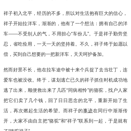
祥子初入北平，经历的不多，所以对生活抱有巨大的信心，
祥子开始拉洋车，渐渐的，他有了一个想法：拥有自己的洋
车——不受别人的气，不用担心“车份儿”。于是祥子勤劳坚
忍，省吃俭用，一天一天的坚持着。不久，祥子终于如愿以
偿，买到自己想要的一把新洋车，天天呵护备加。
然而好景不长，他在拉车途中被十来个兵捉了去当壮丁，连
爱车也被没收。终于，谋划逃亡已久的祥子抓住时机成功地
逃了出来，顺便救出来了几匹“同病相怜”的骆驼，找户人家
把它们卖了几个钱，回了日日思念的北平，重新开始了生
活，再次燃起生活的希望。而祥子的
事迹
在同行中渐渐传
开，大家不由自主把“骆驼”和“祥子”联系到一起，于是就有