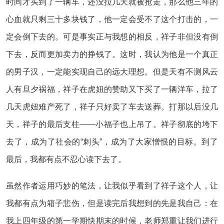
时间才买到了一辆车，还没拉几天就被抢走，那么他三年的
心血就只剩三十多块钱了，他一定会受不了这个打击的，一
定会倒下去的。可是事实正与我想的相反，祥子非但没有倒
下去，反而更加卖力的挣钱了。这时，我认为他是一个真正
的男子汉，一定能实现自己的远大理想。但是天有不测风云
人有旦夕祸福，祥子在虎妞的赞助又下买了一辆洋车，拉了
几天虎妞难产死了，祥子只好卖了车去送葬。打那以后没几
天，祥子的最后支柱——小福子也上吊了。祥子彻底的垮下
去了，成为了社会的“刺头”，成为了大家憎恨的目标。到了
最后，我都有点不忍心读下去了。
虽然作者运用巧妙的笔法，让我似乎看到了祥子这个人，让
我都有点为箱子悲伤，但是读完后我想到的先是我自己：在
我上四年级的第一学期快期末的时候，老师郑重让我们进行