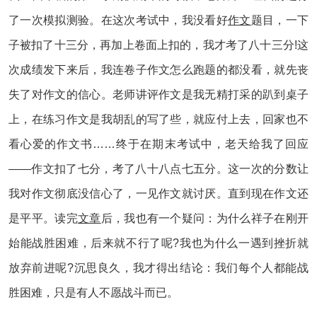
了一次模拟测验。在这次考试中，我没看好
作文
题目，一下
子被扣了十三分，再加上卷面上扣的，我才考了八十三分!这
次成绩发下来后，我连卷子作文怎么跑题的都没看，就先丧
失了对作文的信心。老师讲评作文是我无精打采的趴到桌子
上，在练习作文是我胡乱的写了些，就应付上去，回家也不
看心爱的作文书……终于在期末考试中，老天给我了回应
——作文扣了七分，考了八十八点七五分。这一次的分数让
我对作文彻底没信心了，一见作文就讨厌。直到现在作文还
是平平。读完
文章
后，我也有一个疑问：为什么祥子在刚开
始能战胜困难，后来就不行了呢?我也为什么一遇到挫折就
放弃前进呢?沉思良久，我才得出结论：我们每个人都能战
胜困难，只是有人不愿战斗而已。