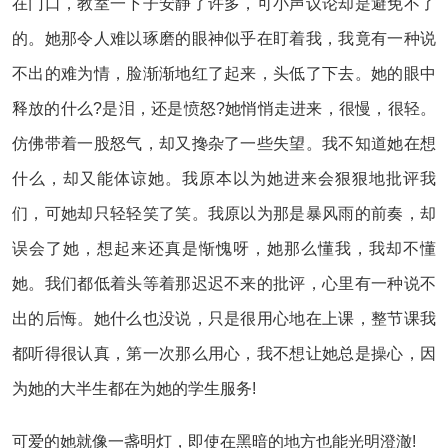
在门口，教室一下子安静了许多，可小声议论却是避免不了
的。她那令人难以琢磨的眼神似乎在盯着我，我竟有一种说
不出的难为情，脸渐渐地红了起来，头低了下去。她的眼中
释放的什么?是泪，还是愤怒?她悄悄走进来，很慢，很轻。
仿佛带着一股怒气，却又搀杂了一些失望。我不知道她在想
什么，却又能体谅她。我原本以为她进来会狠狠地批评我
们，可她却只轻轻笑了笑。我原以为那是暴风雨的前奏，却
误会了她，想起来还真是惭愧呀，她那么懂我，我却不懂
她。我们都低着头等着那迟迟不来的批评，心里有一种说不
出的后悔。她什么也没说，只是很用心地在上课，整节课我
都听得很认真，第一次那么用心，我不想让她总是操心，因
为她的大半生都在为她的学生服务!
可爱的她就像一盏明灯，即使在黑暗的地方也能光明澄澈!