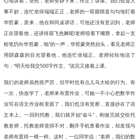
心地讲着，突然，老师安静下来，停止了讲课。我们知道大
事不妙，连忙坐得端端正正，老师的一双眼睛直勾勾地盯着
华哲豪，原来，他在和同桌讲话，可他还没有意识到，老师
正在望着他，还讲得眉飞色舞呢!老师咬着下嘴唇，拿起一支
粉笔扔向华哲豪，啪”的一声，华哲豪突然抬头，看见老师正
用阴森森的目光望着他，他连忙坐端正。老师轻轻地说了
句：“明天给我交500字作文。”说完又接着上课。
我们的老师虽然很严厉，但平时也有点儿马大哈的行为。有
一次，快放学了，老师来布置作业，可她一不小心把数学作
业写在语文作业框里面了，我们也没有觉察，直接抄在了语
文本上。一回到托教，我们就开始“奋斗”，刚做完就交给托
教老师，托教老师觉得不对，翻开手机查看作业，却发现与
老师布置得一模一样。这时，一位同学说：“老师，我们的数