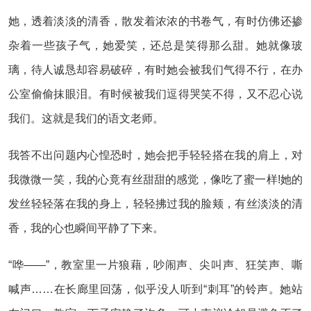
她，透着淡淡的清香，散发着浓浓的书卷气，有时仿佛还掺
杂着一些孩子气，她爱笑，还总是笑得那么甜。她就像玻
璃，待人诚恳却容易破碎，有时她会被我们气得不行，在办
公室偷偷抹眼泪。有时候被我们逗得哭笑不得，又不忍心说
我们。这就是我们的语文老师。
我答不出问题内心惶恐时，她会把手轻轻搭在我的肩上，对
我微微一笑，我的心竟有丝甜甜的感觉，像吃了蜜一样!她的
发丝轻轻落在我的身上，轻轻拂过我的脸颊，有丝淡淡的清
香，我的心也瞬间平静了下来。
“哗——”，教室里一片狼藉，吵闹声、尖叫声、狂笑声、嘶
喊声……在长廊里回荡，似乎没人听到“刺耳”的铃声。她站