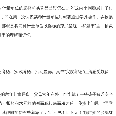
对计量单位的选择和换算易出错怎么办？”这两个问题展开了讨
要，即在第一次认识某种计量单位时就要通过学具操作、实物展
，那就是将同种计量单位以楼梯的形式呈现，将“进率”这一抽象
进率的理解和记忆。
习育德、实践养德、活动显德。其中“实践养德”让我感受颇多，
校的留守儿童居多，父母常年在外，也造就了一些孩子缺乏安全
流汇报如何求圆柱的侧面积和底面积之后，我提出问题：“同学
其他同学便有些着急了：“听不见！听不见！”顿时她的脸就红