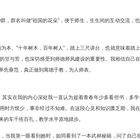
Q群，群名叫做“祖国的花朵”，便于师生，生生间的互动交流
德为本。”十年树木，百年树人”，踏上三尺讲台，也就意味着踏
的甘与苦，也深切感受到师德师风建设的重要性。我相信自己
率先垂范，真正做到寓德于教，为人师表。
量”，其实在我的内心深处我一直认为趁着青春年少多看些书，多
用时方恨少，事非经过不知难。在这段心灵和知识匮乏期，我
来的车千疮百孔，教学水平原地踏步。
，当我第一眼看到她时，如同看到了一本武林秘籍，问了自己