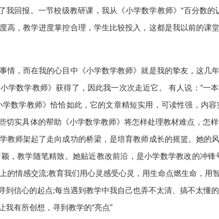
给了我回报。一节校级教研课，我从《小学数学教师》“百分数的
度高，教学进度掌控合理，学生比较投入，这都是我以前的课
事情，而在我的心目中《小学数学教师》就是我的挚友，这几
小学数学教师》获得了，因此我一次次走近它。 有人说：“一
小学数学教师》恰恰如此，它的文章精短实用，可读性强，内容
些切实具体的帮助《小学数学教师》将怎样处理教材难点，怎样
学教师架起了走向成功的桥梁，是培育教师成长的摇篮。她的
颖，教学随笔精致。她贴近教改前沿，是小学数学教改的冲锋
基础上的情感交流;教育我们用心灵感受心灵，用生命点燃生命，
寻到信心的起点;每当遇到教学中我自己也弄不太清、搞不太懂的
我有所创想，寻到教学的“亮点”