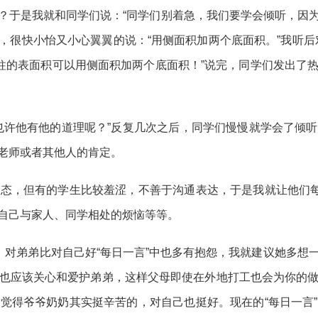
？于是我就和同学们说：“同学们别着急，我们要学会倾听，因
了，很快小怡又小心翼翼的说：“用侧面积加两个底面积。”我听
圆柱的表面积可以用侧面积加两个底面积！”说完，同学们发出了
也许他有他的道理呢？”反复几次之后，同学们慢慢就学会了倾
老师或者其他人的肯定。
态，但有的学生比较羞涩，不善于沟通表达，于是我就让他们每
自己与家人、同学相处的烦恼等等。
，对弟弟比对自己好“每日一言”中也多有抱怨，我就建议她多
也应该关心和爱护弟弟，这样父母即使在外地打工也会为你的
觉得爷爷奶奶其实挺辛苦的，对自己也挺好。现在的“每日一言