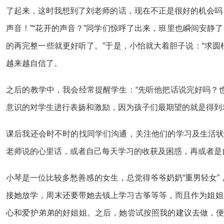
了起来，这时我想到了刘老师的话，现在不正是很好的机会吗
声音！”“花开的声音？”同学们惊呼了出来，班里也瞬间安静
的再完整一些就更好听了。”于是，小怡就大着胆子说：“求
越来越自信了。
之后的教学中，我会经常提醒学生：“先听他把话说完好吗？
意识的对学生进行表扬和激励，因为孩子们最期望的就是得到
课后我还会时不时的找同学们沟通，关注他们的学习及生活状
老师说的心里话，或者自己每天学习的收获及困惑，再或者是
小琴是一位比较多愁善感的女生，总觉得爷爷奶奶“重男轻女”
接她放学，周末还要带她去镇上学习古筝等等，而且作为姐姐
心和爱护弟弟的好姐姐。之后，她尝试按照我的建议去做，便