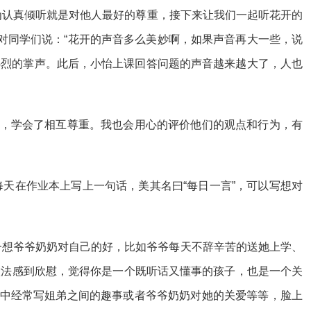
为认真倾听就是对他人最好的尊重，接下来让我们一起听花开的
后对同学们说：“花开的声音多么美妙啊，如果声音再大一些，说
热烈的掌声。此后，小怡上课回答问题的声音越来越大了，人也
听，学会了相互尊重。我也会用心的评价他们的观点和行为，有
天在作业本上写上一句话，美其名曰“每日一言”，可以写想对
想一想爷爷奶奶对自己的好，比如爷爷每天不辞辛苦的送她上学、
做法感到欣慰，觉得你是一个既听话又懂事的孩子，也是一个关
”中经常写姐弟之间的趣事或者爷爷奶奶对她的关爱等等，脸上